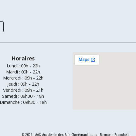
Horaires
Lundi : 09h - 22h
Mar
di : 0
9
h - 2
2
h
Mercre
di : 0
9
h - 22h
Jeu
di : 0
9
h - 22h
Vendre
di : 0
9
h - 2
1
h
Same
di :
09
h30 -
18
h
Dimanche
: 09h30 - 18h
© 2021 - AAC, Académie des Arts Chorégraphiques - Raymond Franchetti