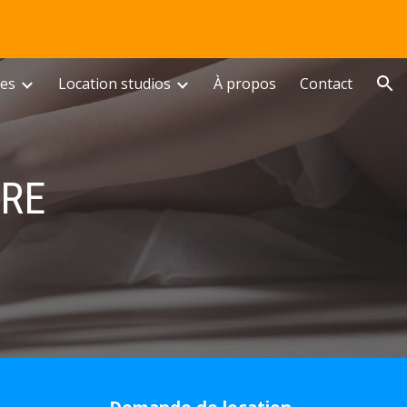
ion
tes
Location studios
À propos
Contact
RRE